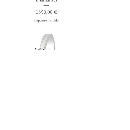
Precio
1850,00 €
Impuesto incluido
Sortija Oro Blanco con Diamantes y
Eguzkilore
Agotado