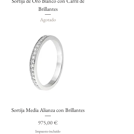
Sortija de Oro Blanco con Carril de
Brillantes
Agotado
Sortija Media Alianza con Brillantes
Precio
975,00 €
Impuesto incluido