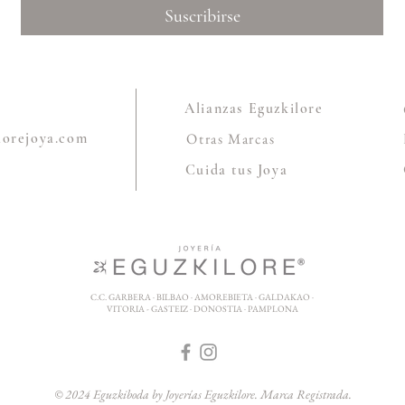
Suscribirse
Alianzas Eguzkilore
lorejoya.com
Otras Marcas
Cuida tus Joya
C.C. GARBERA · BILBAO · AMOREBIETA · GALDAKAO ·
VITORIA - GASTEIZ · DONOSTIA · PAMPLONA
© 2024 Eguzkiboda by Joyerías Eguzkilore. Marca Registrada.