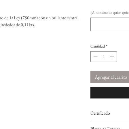
¿A nombre de quien quiere
ro de 1ª Ley (750mm) con un brillante central
alrededor de 0,11kts.
Cantidad
*
Agregar al carrito
Certificado
Todos los artículos de O
Plazos de Entrega