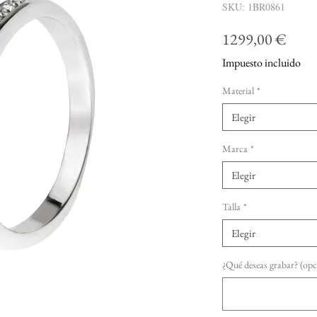
SKU: 1BR0861
Prec
1299,00 €
Impuesto incluido
Material
*
Elegir
Marca
*
Elegir
Talla
*
Elegir
¿Qué deseas grabar? (opc