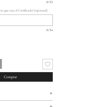
0/35
s que vaya el Certificado? (opcional)
0/34
Comprar
ro de 1ªLey (750mm), llevan su certificado