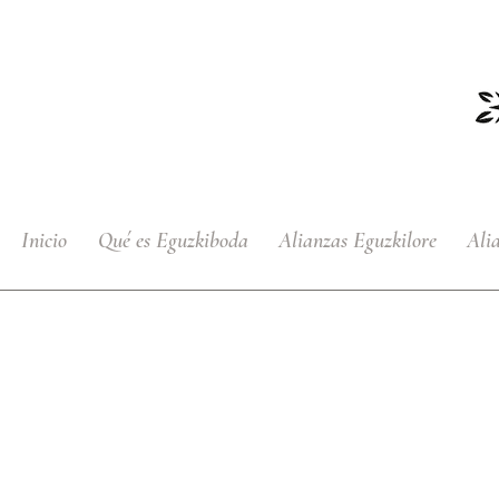
Inicio
Qué es Eguzkiboda
Alianzas Eguzkilore
Ali