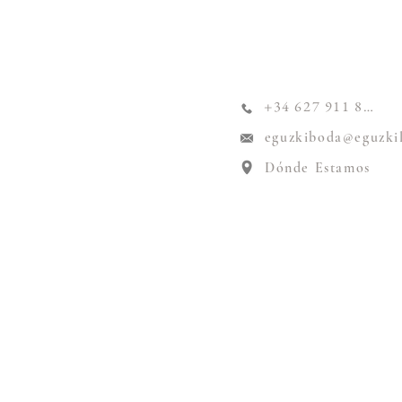
+34 627 911 824
eguzkiboda@eguzki
Dónde Estamos