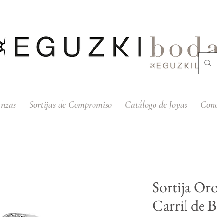
anzas
Sortijas de Compromiso
Catálogo de Joyas
Cono
Sortija Or
Carril de B