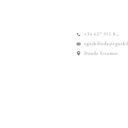
+34 627 911 824
eguzkiboda@eguzki
Dónde Estamos