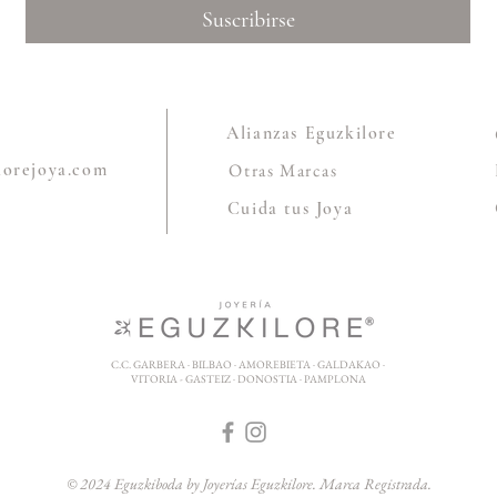
Suscribirse
Alianzas Eguzkilore
lorejoya.com
Otras Marcas
Cuida tus Joya
C.C. GARBERA · BILBAO · AMOREBIETA · GALDAKAO ·
VITORIA - GASTEIZ · DONOSTIA · PAMPLONA
© 2024 Eguzkiboda by Joyerías Eguzkilore. Marca Registrada.