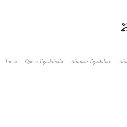
Inicio
Qué es Eguzkiboda
Alianzas Eguzkilore
Ali