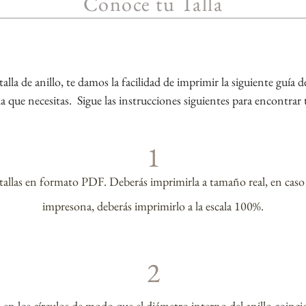
Conoce tu Talla
 talla de anillo, te damos la facilidad de imprimir la siguiente guía
lla que necesitas. Sigue las instrucciones siguientes para encontrar t
1
 tallas en formato PDF. Deberás imprimirla a tamaño real, en caso
impresona, deberás imprimirlo a la escala 100%.
2
 en los círculos de modo que el diámetro interno del anillo coincid