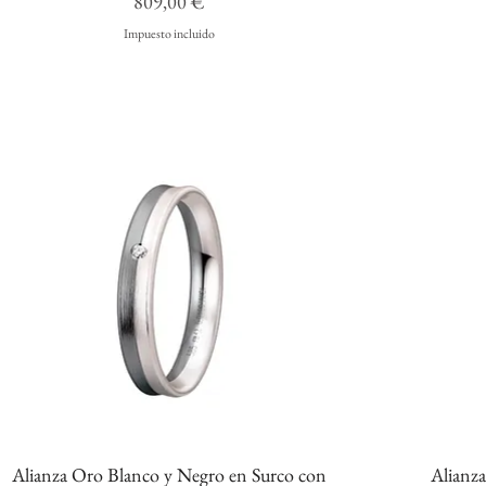
Precio
809,00 €
Impuesto incluido
Alianza Oro Blanco y Negro en Surco con
Alianz
Vista rápida