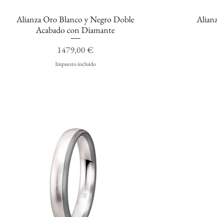
Alianza Oro Blanco y Negro Doble
Alian
Vista rápida
Acabado con Diamante
Precio
1479,00 €
Impuesto incluido