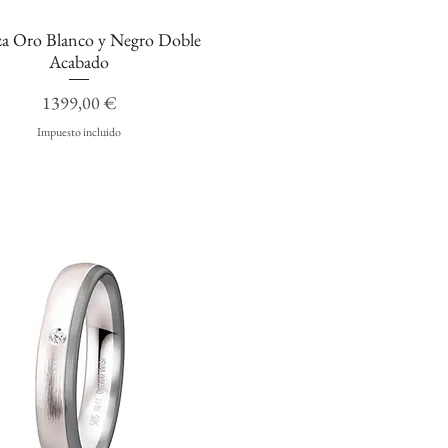
za Oro Blanco y Negro Doble
Vista rápida
Acabado
Precio
1399,00 €
Impuesto incluido