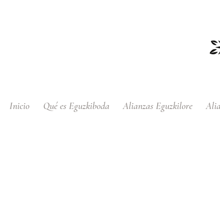
Inicio
Qué es Eguzkiboda
Alianzas Eguzkilore
Ali