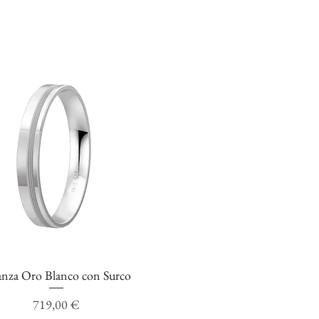
anza Oro Blanco con Surco
Vista rápida
Precio
719,00 €