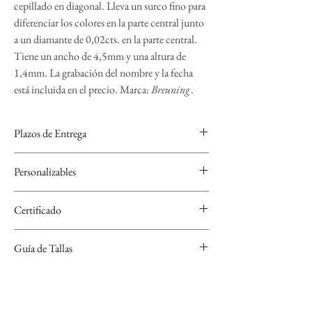
cepillado en diagonal. Lleva un surco fino para
diferenciar los colores en la parte central junto
a un diamante de 0,02cts. en la parte central.
Tiene un ancho de 4,5mm y una altura de
1,4mm. La grabación del nombre y la fecha
está incluida en el precio. Marca:
Breuning
.
Plazos de Entrega
Las alianzas de BREUNING se realizan bajo
Personalizables
encargo para personalizarlas por lo que el plazo de
entrega es de 4 semanas.
Se pueden grabar, nombre y fecha con varios tipos
Certificado
de tipografía y símbolos a elegir.
Cada Alianza de BREUNING se entrega con un
Guía de Tallas
certificado.
Si no sabes cuál es tu talla, descarga nuestra guía de
tallas que encontrarás en el apartado "Conoce tu
talla".