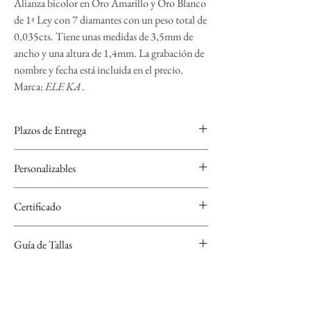
Alianza bicolor en Oro Amarillo y Oro Blanco
de 1ª Ley con 7 diamantes con un peso total de
0,035cts. Tiene unas medidas de 3,5mm de
ancho y una altura de 1,4mm. La grabación de
nombre y fecha está incluida en el precio.
Marca:
ELE KA
.
Plazos de Entrega
Las alianzas de ELE KA se realizan bajo encargo
Personalizables
para personalizarlas por lo que el plazo de entrega es
de 4 semanas.
Se pueden grabar, nombre y fecha con varios tipos
Certificado
de tipografía y símbolos a elegir.
Cada Alianza de ELE KA se entrega con un
Guía de Tallas
certificado.
Si no sabes cuál es tu talla, descarga nuestra guía de
tallas que encontrarás en el apartado "Conoce tu
talla".