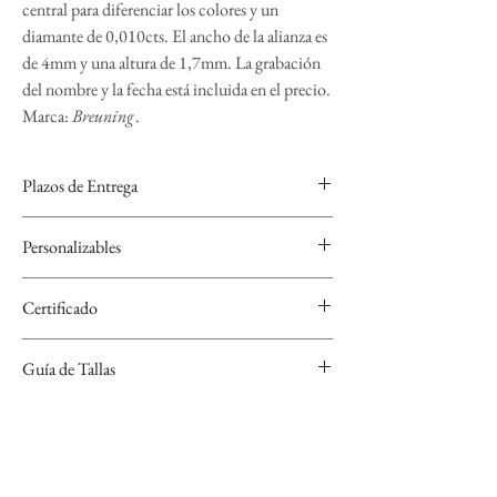
central para diferenciar los colores y un
diamante de 0,010cts. El ancho de la alianza es
de 4mm y una altura de 1,7mm. La grabación
del nombre y la fecha está incluida en el precio.
Marca:
Breuning
.
Plazos de Entrega
Las alianzas de BREUNING se realizan bajo
Personalizables
encargo para personalizarlas por lo que el plazo de
entrega es de 4 semanas.
Se pueden grabar, nombre y fecha con varios tipos
Certificado
de tipografía y símbolos a elegir.
Cada Alianza de BREUNING se entrega con un
Guía de Tallas
certificado.
Si no sabes cuál es tu talla, descarga nuestra guía de
tallas que encontrarás en el apartado "Conoce tu
talla".