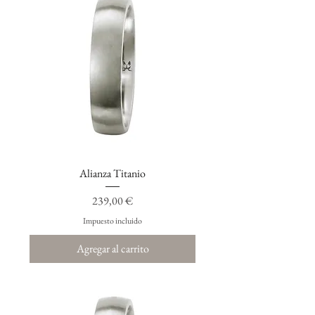
Alianza Titanio
Precio
239,00 €
Impuesto incluido
Agregar al carrito