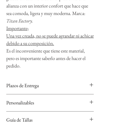
alianza con un interior confort que hace que
sea comoda, ligera y muy moderna. Marca:
Titan Factory.
Importante;
Una vez creada, no se puede agrandar ni achicar
debido a su composición.
Es el inconveniente que tiene este material,
pero es importante saberlo antes de hacer el
pedido.
Plazos de Entrega
Las alianzas de Carbono y Titanio se realizan bajo
Personalizables
encargo para personalizarlas por lo que el plazo de
entrega es de 4 semanas.
Se pueden grabar, nombre y fecha con varios tipos
Guía de Tallas
de tipografía y símbolos a elegir.
Si no sabes cuál es tu talla, descarga nuestra guía de
tallas que encontrarás en el apartado "Conoce tu