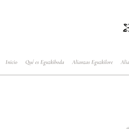
Inicio
Qué es Eguzkiboda
Alianzas Eguzkilore
Ali