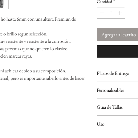
Cantidad
*
cho hasta 6mm con una altura Premiun de
 o brillo segun selección.
Agregar al carrito
uy resistente y resistente a la corrosión.
as personas que no quieren lo clasico.
uelen marcar rayas.
 ni achicar debido a su composición.
Plazos de Entrega
erial, pero es importante saberlo antes de hacer
Las alianzas de Titanio se
Personalizables
por lo que el plazo de ent
Se puede grabar, nombre y
Guia de Tallas
símbolos a elegir.
Si no sabes cuál es tu tall
Uso
encontrarás en el apartad
Todas las alianzas, indep