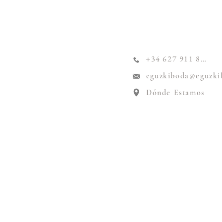
+34 627 911 824
eguzkiboda@eguzki
Dónde Estamos