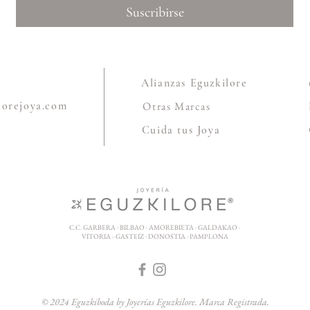
Suscribirse
Alianzas Eguzkilore
lorejoya.com
Otras Marcas
Cuida tus Joya
C.C. GARBERA · BILBAO · AMOREBIETA · GALDAKAO ·
VITORIA - GASTEIZ · DONOSTIA · PAMPLONA
© 2024 Eguzkiboda by Joyerías Eguzkilore. Marca Registrada.