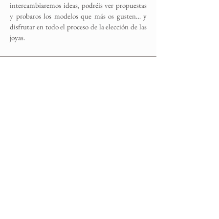
intercambiaremos ideas, podréis ver propuestas
y probaros los modelos que más os gusten… y
disfrutar en todo el proceso de la elección de las
joyas.
¡Suscríbete a nuestra Newsletter!
Suscribirse
Alianzas Eguzkilore
Otras Marcas
Cuida tus Joya