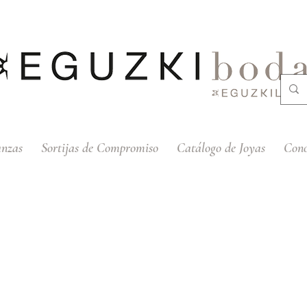
anzas
Sortijas de Compromiso
Catálogo de Joyas
Cono
 Oro Blanco con Diamante 6 Garras