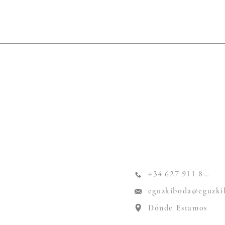
+34 627 911 824
eguzkiboda@eguzki
Dónde Estamos