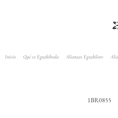
Inicio
Qué es Eguzkiboda
Alianzas Eguzkilore
Ali
Sortija Solitario de
1BR0855