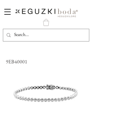
Pulsera Eguzkiboda de Plata con Chatones
9EB40001