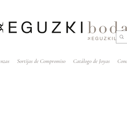
anzas
Sortijas de Compromiso
Catálogo de Joyas
Cono
on Perla y Circonitas Blancas