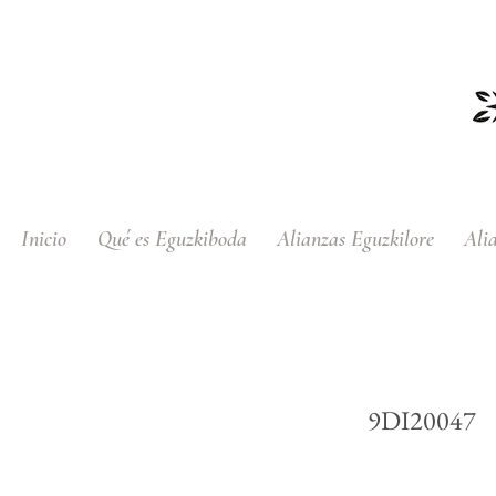
Inicio
Qué es Eguzkiboda
Alianzas Eguzkilore
Ali
Pendientes de Plata c
9DI20047