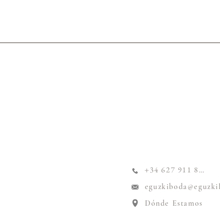
+34 627 911 824
eguzkiboda@eguzki
Dónde Estamos