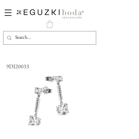
Pendientes con Movimiento de Plata con Circonitas
9DI20033