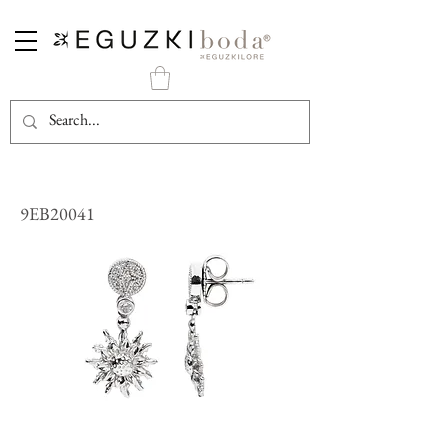
Pendientes Largos Eguzkilore Plata con Circonitas
9EB20041