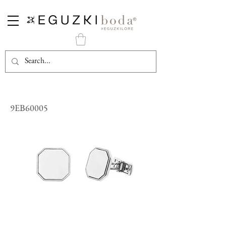
Gemelos Eguzkilore Hexagonales de Plata con Acabado Brillo
9EB60005