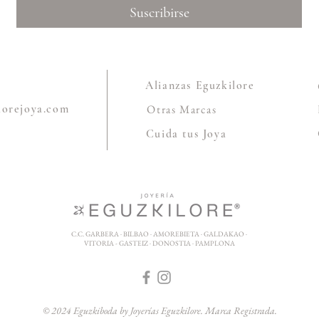
Suscribirse
Alianzas Eguzkilore
lorejoya.com
Otras Marcas
Cuida tus Joya
C.C. GARBERA · BILBAO · AMOREBIETA · GALDAKAO ·
VITORIA - GASTEIZ · DONOSTIA · PAMPLONA
© 2024 Eguzkiboda by Joyerías Eguzkilore. Marca Registrada.