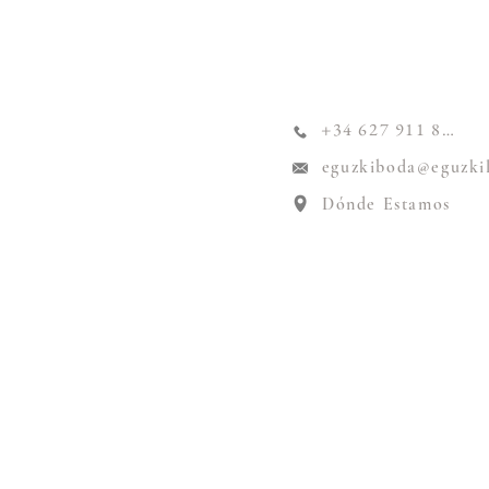
+34 627 911 824
eguzkiboda@eguzki
Dónde Estamos