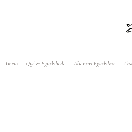
Inicio
Qué es Eguzkiboda
Alianzas Eguzkilore
Ali