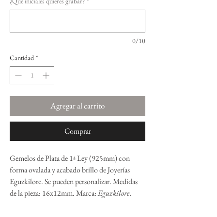
¿Qué iniciales quieres grabar?
*
0/10
Cantidad
*
Agregar al carrito
Comprar
Gemelos de Plata de 1ª Ley (925mm) con
forma ovalada y acabado brillo de Joyerías
Eguzkilore. Se pueden personalizar. Medidas
de la pieza: 16x12mm. Marca:
Eguzkilore
.