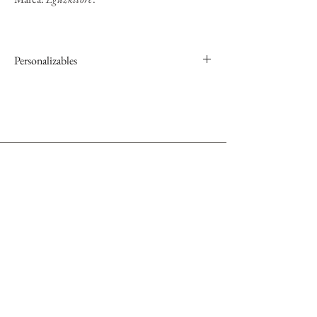
Personalizables
Nuestra recomendación para que los gemelos sean
perfectos es que se pueden grabar y personalizar con
dos iniciales entrelazadas y tipografía letra inglesa.
La grabación está incluida en el precio.