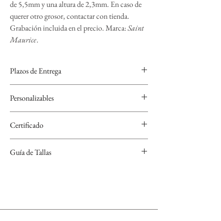
de 5,5mm y una altura de 2,3mm. En caso de
querer otro grosor, contactar con tienda.
Grabación incluida en el precio. Marca:
Saint
Maurice
.
Plazos de Entrega
Las alianzas de Saint Maurice se realizan bajo
Personalizables
encargo para personalizarlas por lo que el plazo de
entrega es de 4 semanas.
Se pueden grabar, nombre y fecha con varios tipos
Certificado
de tipografía y símbolos a elegir.
Cada Alianza de Saint Maurice se entrega con un
Guía de Tallas
certificado.
Si no sabes cuál es tu talla, descarga nuestra guía de
tallas que encontrarás en el apartado "Conoce tu
talla".