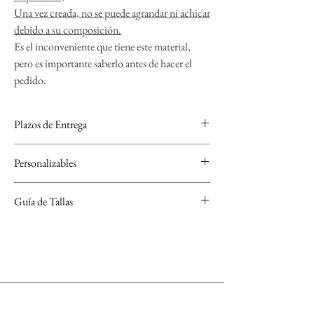
Una vez creada, no se puede agrandar ni achicar
debido a su composición.
Es el inconveniente que tiene este material,
pero es importante saberlo antes de hacer el
pedido.
Plazos de Entrega
Las alianzas de Carbono y Oro se realizan bajo
Personalizables
encargo para personalizarlas por lo que el plazo de
entrega es de 4 semanas.
Se pueden grabar, nombre y fecha con varios tipos
Guía de Tallas
de tipografía y símbolos a elegir.
Si no sabes cuál es tu talla, descarga nuestra guía de
tallas que encontrarás en el apartado "Conoce tu
talla".